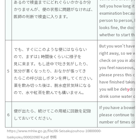
あるので検査までにどれぐらいかかるか分
tell you how long it w
かりませんが、便の状態に問題がなければ、
examination because 
医師の判断で検査に入ります。
person to person, but
looks fine, the doctor
whether to start the 
But you won’t have thi
でも、すぐにこのような便にはならない
right away, so we wil
ので、まずは1 時間後くらいに様子を
check on you in about 
見に来ます。もし途中で吐き気がしたり、
you feel nauseous, si
5
気分が悪くなったり、おなかが張ってき
please press this call
たらこの呼び出しボタンを押してください。
have finished taking 
薬を飲み切った後は、脱水症状気味になる
you will be deh
y
drate
ので、水や紅茶を飲んでも構いません。
drink some water or t
If you have a bowel 
便が出たら、続けてこの用紙に回数を記録
6
please continue to re
しておいてください。
number of times on t
https://www.mhlw.go.jp/file/06-Seisakujouhou-10800000-
Iseikyoku/0000209874.pdf 参照