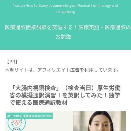
Tips on How to Study Japanese-English Medical Terminology and
Interpreting
医療通訳面接試験を突破する！医療英語・医療通訳の
お勉強
【PR】
＊当サイトは、アフィリエイト広告を利用しています。
「大腸内視鏡検査」（検査当日）厚生労働
省の模擬通訳演習Ⅰを英訳してみた！独学
で使える医療通訳教材
厚生労働省 模擬通訳演習の英訳例