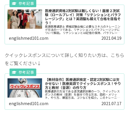
医療通訳資格2次試験は難しくない！面接２次試
験（ロールプレイ）対策「リテンションとパラフ
レージング」とは？英語脳も鍛えて合格を目指そ
う！
英語医療通訳士 資格試験合格に必要なスキルのトレーニン
グ方法の一つである、リテンションとパラフレージングに
ついて解説。 リテンションとは記憶の保持、パラフレージ
ングとは言い換えること。目的、道具、方法（コツ）、
englishmed101.com
2021.04.19
量、環境などについて詳しく説明。コツをつかんで英語脳
になる方法も。
クイックレスポンスについて詳しく知りたい方は、こちら
をご覧ください↓
【教材自作】医療通訳検定・認定2次試験には欠
かせない！医療英語でクイックレスポンス！やり
方と教材（音源）の作り方
医療通訳の方法である逐次通訳訓練の一つ、クイックレス
ポンスの教材（音源）を自分で作る方法、目的・メリッ
ト、やり方、練習方法、コツなどを紹介。このトレーニン
グをおすすめする１番の理由は、定型文を暗記して瞬発力
englishmed101.com
2021.07.17
が上がるから！複数の表現の中から一問一答を決めて音源
を自作しましょう！