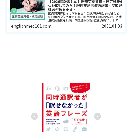
【2026年版まとめ】医療英語資格・検定試験6
つ比較してみた！現役英語医療通訳者・受験経
験者が教えます！
医療通訳資格って何がある？受験経験者Suzyがまとめ
た日本医学英語検定試験、国際医療英語認定試験、医療
通訳技能検定試験、医療通訳技能認定試験など、日本で
取得できる医療系英語検定・資格試験の比較表。最新の
englishmed101.com
2021.01.03
医療通訳資格ICM（国際臨床医学会）認定など、試験の
説明とメリット・デメリットを表で比較。医療通訳士を
目指す方必見！過去問集も。