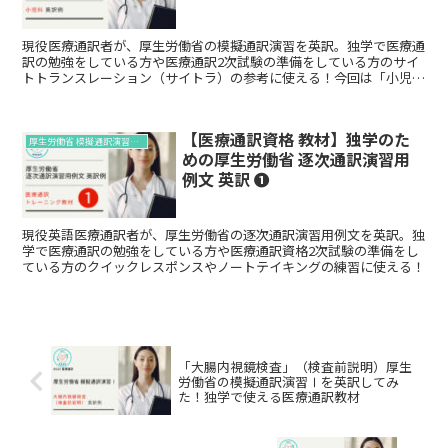
現役医療通訳者が、厚生労働省の模擬通訳演習を英訳。独学で医療通
訳の勉強をしている方や医療通訳2次試験の準備をしている方のサイ
トトランスレーション（サイトラ）の参考に使える！今回は「小児
科」です。
【医療通訳資格 教材】独学のた
厚生労働省 模擬通訳演習の英訳例
めの厚生労働省 逐次通訳演習用
例文 英訳 ❶
現役英語医療通訳者が、厚生労働省の逐次通訳演習用例文を英訳。独
学で医療通訳の勉強をしている方や医療通訳資格2次試験の準備をし
ている方のクイックレスポンスやノートテイキングの練習に使える！
「大腸内視鏡検査」（検査前説明）厚生
労働省の模擬通訳演習Ⅰを英訳してみ
た！独学で使える医療通訳教材