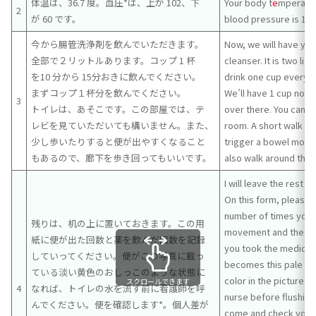
体温は、36.7 度。血圧*は、上が 102、下
Your body t
e
mperature
2
が 60 です。
blood pressure is 102
今から腸管洗浄剤を飲んでいただきます。
Now, we will have you
全部で２リットルあります。コップ 1 杯
cleanser. It is two lite
を10 分から 15分おきに飲んでください。
drink one cup every 1
まずコップ１杯分を飲んでください。
We’ll have 1 cup now.
3
トイレは、あそこです。この部屋では、テ
over there. You can wa
レビを見ていただいても構いません。また、
room. A short walk ma
少し歩いたりすると便が出やすくなること
trigger a bowel move
もあるので、廊下を歩き回ってもいいです。
also walk around the 
I will leave the rest 
On this form, please 
number of times you 
残りは、机の上に置いておきます。この用
movement and the nu
紙に便が出た回数と薬を飲んだ回数を記録
you took the medicine.
していってください。便がこの写真に載っ
becomes this pale yel
ている淡い黄色のおしっこのような状態に
color in the picture, p
スクロールできます
4
なれば、トイレの水を流す前に看護師を呼
nurse before flushing 
んでください。便を確認します*。個人差が
come and check your 