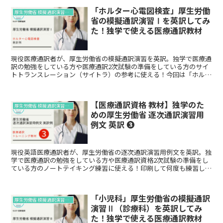
「ホルター心電図検査」厚生労働
厚生労働省 模擬通訳演習の英訳例
省の模擬通訳演習Ⅰを英訳してみ
た！独学で使える医療通訳教材
現役医療通訳者が、厚生労働省の模擬通訳演習を英訳。独学で医療通
訳の勉強をしている方や医療通訳2次試験の準備をしている方のサイ
トトランスレーション（サイトラ）の参考に使える！今回は「ホルタ
ー心電図検査」です。
【医療通訳資格 教材】独学のた
厚生労働省 模擬通訳演習の英訳例
めの厚生労働省 逐次通訳演習用
例文 英訳 ❸
現役英語医療通訳者が、厚生労働省の逐次通訳演習用例文を英訳。独
学で医療通訳の勉強をしている方や医療通訳資格2次試験の準備をし
ている方のノートテイキング練習に使える！印刷して何度も練習して
下さい！！
「小児科」厚生労働省の模擬通訳
厚生労働省 模擬通訳演習の英訳例
演習Ⅱ（診療科）を英訳してみ
た！独学で使える医療通訳教材